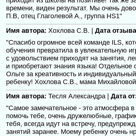
приходит из школы на позитиве! Так же з
времени, виден результат. Мы очень дово
П.В, отец Глаголевой А., группа HS1"
Имя автора:
Хохлова С.В. |
Дата отзыва
"Спасибо огромное всей команде ILS, ко
обучения превратила в увлекательную иг
с удовольствием приходят на занятия, л
и приобретают знания языка! Отдельное
Ольге за креативность и индивидуальный
ребенку! Хохлова С.В., мама Михайловой
Имя автора:
Тесля Александра |
Дата о
"Самое замечательное - это атмосфера в 
помочь тебе, очень дружелюбные, график
тебя, всегда идут на встречу, предупреж
занятий заранее. Моему ребенку очень нр