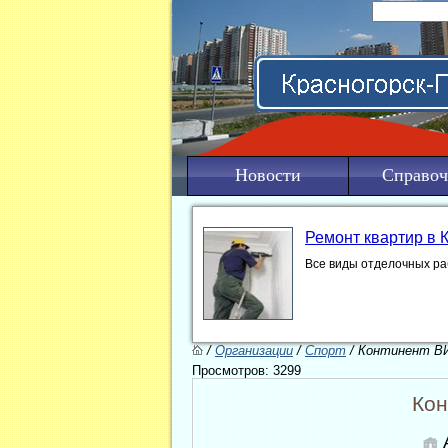
Новости
Справоч
Ремонт квартир в 
Все виды отделочных ра
/
Организации
/
Спорт
/ Континент В
Просмотров: 3299
Кон
А