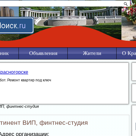
ник
Объявления
Жители
О Кра
Красногорске
бот. Ремонт квартир под ключ
ИП, финтнес-студия
тинент ВИП, финтнес-студия
дрес организации: